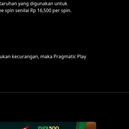
 taruhan yang digunakan untuk
spin senilai Rp 16,500 per spin.
emukan kecurangan, maka Pragmatic Play