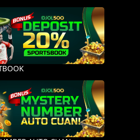
RTBOOK