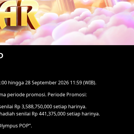
P
2:00 hingga 28 September 2026 11:59 (WIB).
lama periode promosi. Periode Promosi:
nilai Rp 3,588,750,000 setiap harinya.
diah senilai Rp 441,375,000 setiap harinya.
 Olympus POP”.