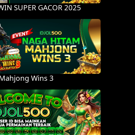
WIN SUPER GACOR 2025
 Mahjong Wins 3