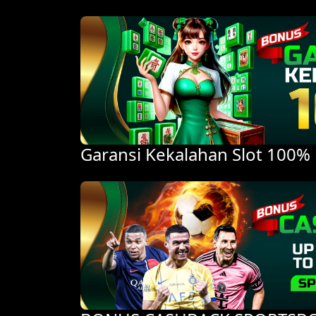
Garansi Kekalahan Slot 100%