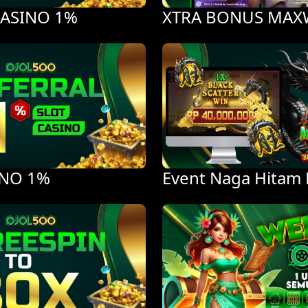
CASINO 1%
XTRA BONUS MAX
INO 1%
Event Naga Hitam