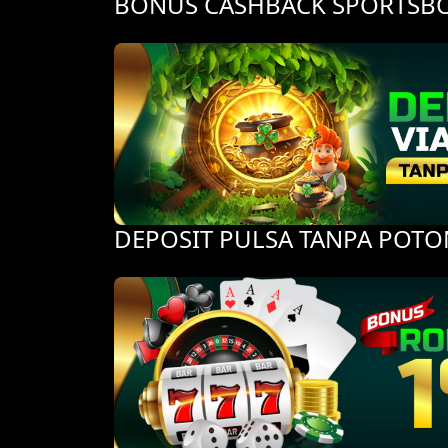
BONUS CASHBACK SPORTSBO
DEPOSIT PULSA TANPA POT