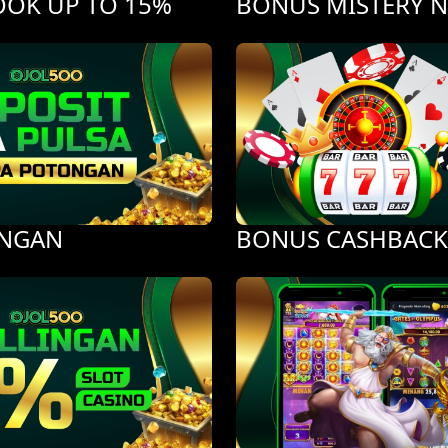
OK UP TO 15%
BONUS MISTERY 
ONGAN
BONUS CASHBACK 