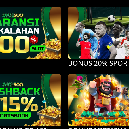
BONUS 20% SPO