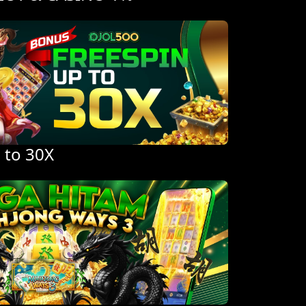
 to 30X