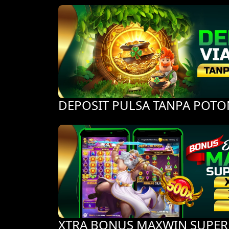
DEPOSIT PULSA TANPA POT
XTRA BONUS MAXWIN SUPER