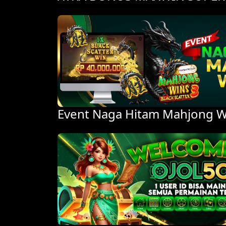
Event Naga Hitam Mahjong W