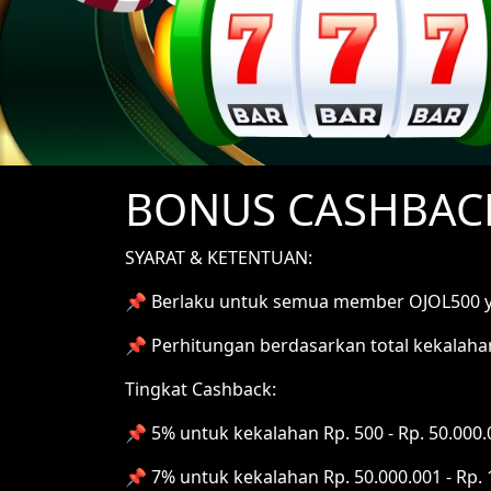
BONUS CASHBACK
SYARAT & KETENTUAN:
📌 Berlaku untuk semua member OJOL500 y
📌 Perhitungan berdasarkan total kekalaha
Tingkat Cashback:
📌 5% untuk kekalahan Rp. 500 - Rp. 50.000.
📌 7% untuk kekalahan Rp. 50.000.001 - Rp. 