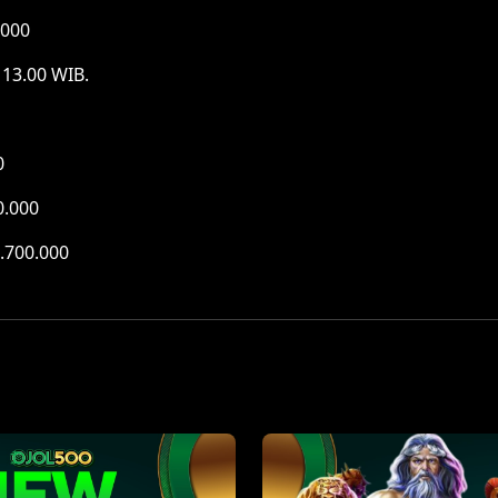
.000
 13.00 WIB.
0
0.000
.700.000