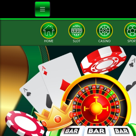
HOME
SLOT
CASINO
SPOR