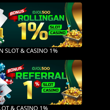
 SLOT & CASINO 1%
LOT & CASINO 1%