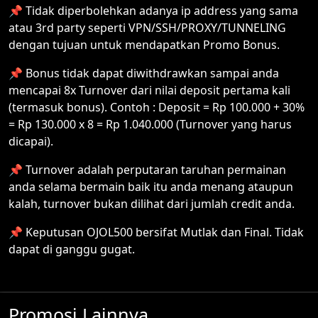
📌 Tidak diperbolehkan adanya ip address yang sama
atau 3rd party seperti VPN/SSH/PROXY/TUNNELING
dengan tujuan untuk mendapatkan Promo Bonus.
📌 Bonus tidak dapat diwithdrawkan sampai anda
mencapai 8x Turnover dari nilai deposit pertama kali
(termasuk bonus). Contoh : Deposit = Rp 100.000 + 30%
= Rp 130.000 x 8 = Rp 1.040.000 (Turnover yang harus
dicapai).
📌 Turnover adalah perputaran taruhan permainan
anda selama bermain baik itu anda menang ataupun
kalah, turnover bukan dilihat dari jumlah credit anda.
📌 Keputusan OJOL500 bersifat Mutlak dan Final. Tidak
dapat di ganggu gugat.
Promosi Lainnya