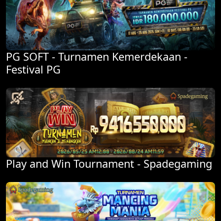
PG SOFT - Turnamen Kemerdekaan -
Festival PG
Play and Win Tournament - Spadegaming