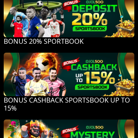
BONUS 20% SPORTBOOK
BONUS CASHBACK SPORTSBOOK UP TO
15%