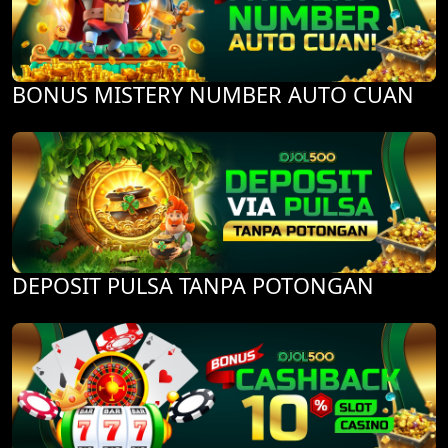
BONUS MISTERY NUMBER AUTO CUAN
DEPOSIT PULSA TANPA POTONGAN