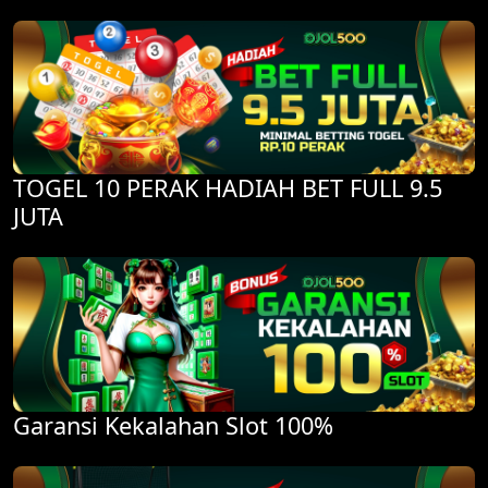
TOGEL 10 PERAK HADIAH BET FULL 9.5
JUTA
Garansi Kekalahan Slot 100%