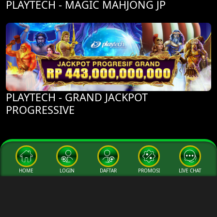
PLAYTECH - MAGIC MAHJONG JP
PLAYTECH - GRAND JACKPOT
PROGRESSIVE
HOME
LOGIN
DAFTAR
PROMOSI
LIVE CHAT