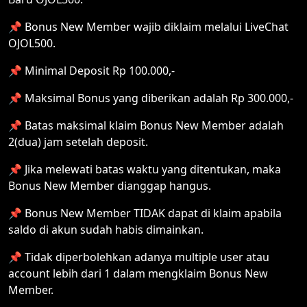
📌 Bonus New Member wajib diklaim melalui LiveChat
OJOL500.
📌 Minimal Deposit Rp 100.000,-
📌 Maksimal Bonus yang diberikan adalah Rp 300.000,-
📌 Batas maksimal klaim Bonus New Member adalah
2(dua) jam setelah deposit.
📌 Jika melewati batas waktu yang ditentukan, maka
Bonus New Member dianggap hangus.
📌 Bonus New Member TIDAK dapat di klaim apabila
saldo di akun sudah habis dimainkan.
📌 Tidak diperbolehkan adanya multiple user atau
account lebih dari 1 dalam mengklaim Bonus New
Member.