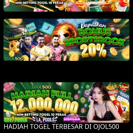
HADIAH TOGEL TERBESAR DI OJOL500