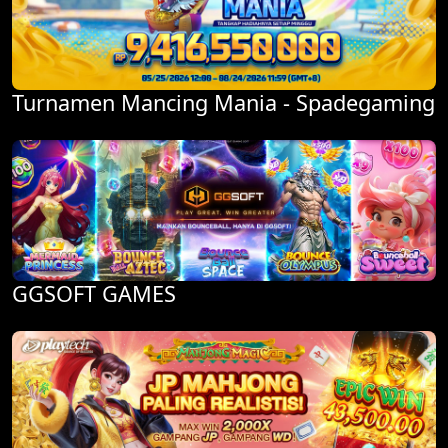
Turnamen Mancing Mania - Spadegaming
GGSOFT GAMES