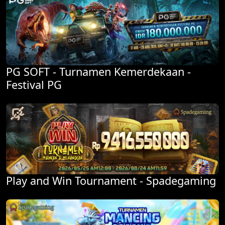
PG SOFT - Turnamen Kemerdekaan -
Festival PG
Play and Win Tournament - Spadegaming