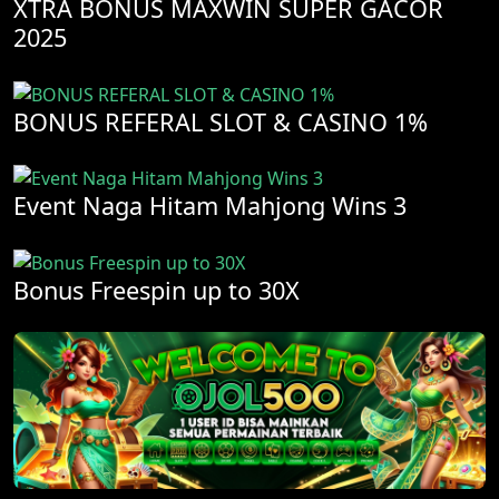
XTRA BONUS MAXWIN SUPER GACOR
2025
BONUS REFERAL SLOT & CASINO 1%
Event Naga Hitam Mahjong Wins 3
Bonus Freespin up to 30X