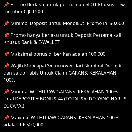
📌 Promo Berlaku untuk permainan SLOT khusus new
member OJOL500.
📌 Minimal Deposit untuk Mengikuti Promo ini 50.000
📌 Promo hanya berlaku untuk Deposit Pertama kali
Khusus Bank & E-WALLET.
📌 Maksimal bonus di berikan adalah 100.000
📌 Wajib Mencapai 3x turnover dari Nominal Deposit
dan saldo habis Untuk Claim GARANSI KEKALAHAN
100%.
📌 Minimal WITHDRAW GARANSI KEKALAHAN 100%
total DEPOSIT + BONUS X4 (TOTAL SALDO YANG HARUS
DI CAPAI)
📌 Maximal WITHDRAW GARANSI KEKALAHAN 100%
adalah RP.500,000