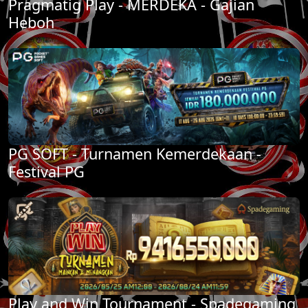
Pragmatig Play - MERDEKA - Gajian
Heboh
PG SOFT - Turnamen Kemerdekaan -
Festival PG
Play and Win Tournament - Spadegaming