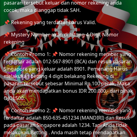
pasaran tersebut keluar dan nomor rekening anda
cocok, maka dianggap tidak SAH.
📌 Rekening yang terdaftar harus Valid.
📌 Mystery Number akan di hitung 4 Digit Nomor
rekening
📌 Contoh Promo 1: 📌 Nomor rekening member yang
terdaftar adalah 012-567-8901 (BCA) dan result pasaran
Singapore yang keluar adalah 8901. Pemenang Harus
melakukan betting 4 digit belakang Rekening di
pasaran tersebut sebesar Minimal Rp.100 perak, Maka
anda akan mendapatkan bonus IDR 200.000,- dari pihak
OJOL500.
📌 Contoh Promo 2: 📌 Nomor rekening member yang
terdaftar adalah 850-635-451234 (MANDIRI) dan Result
pada pasaran Singapore adalah 1234. Tapi Anda tidak
melakukan Betting . Anda masih tetap mendapatkan