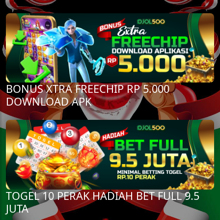
BONUS XTRA FREECHIP RP 5.000
DOWNLOAD APK
TOGEL 10 PERAK HADIAH BET FULL 9.5
JUTA