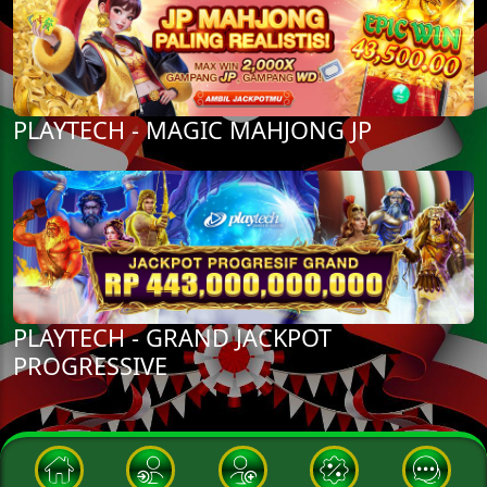
PLAYTECH - MAGIC MAHJONG JP
PLAYTECH - GRAND JACKPOT
PROGRESSIVE