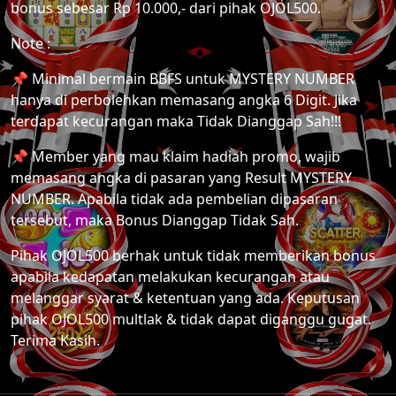
bonus sebesar Rp 10.000,- dari pihak OJOL500.
Note :
📌 Minimal bermain BBFS untuk MYSTERY NUMBER
hanya di perbolehkan memasang angka 6 Digit. Jika
terdapat kecurangan maka Tidak Dianggap Sah!!!
📌 Member yang mau klaim hadiah promo, wajib
memasang angka di pasaran yang Result MYSTERY
NUMBER. Apabila tidak ada pembelian dipasaran
tersebut, maka Bonus Dianggap Tidak Sah.
Pihak OJOL500 berhak untuk tidak memberikan bonus
apabila kedapatan melakukan kecurangan atau
melanggar syarat & ketentuan yang ada. Keputusan
pihak OJOL500 multlak & tidak dapat diganggu gugat.
Terima Kasih.