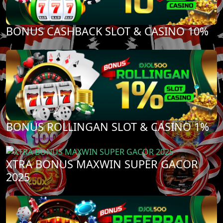
BONUS CASHBACK SLOT & CASINO 10%
BONUS ROLLINGAN SLOT & CASINO 1%
XTRA BONUS MAXWIN SUPER GACOR
2025