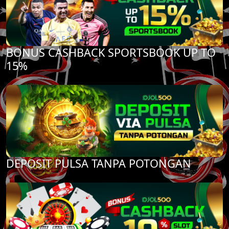
BONUS CASHBACK SPORTSBOOK UP TO
15%
DEPOSIT PULSA TANPA POTONGAN