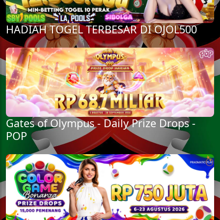
HADIAH TOGEL TERBESAR DI OJOL500
Gates of Olympus - Daily Prize Drops -
POP