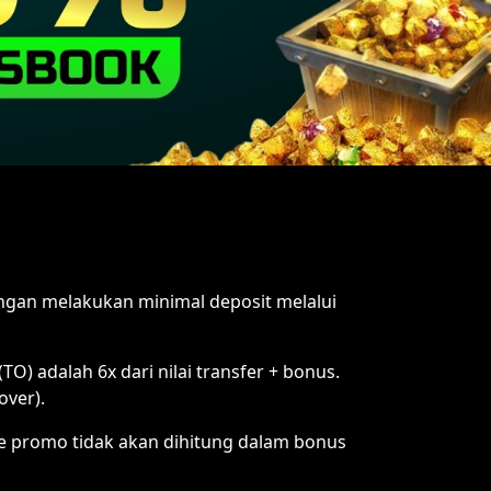
ngan melakukan minimal deposit melalui
O) adalah 6x dari nilai transfer + bonus.
over).
 promo tidak akan dihitung dalam bonus