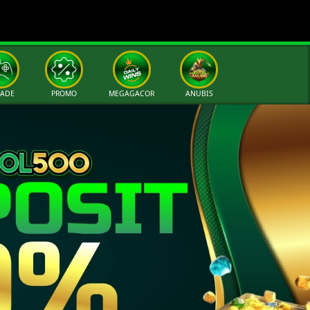
CADE
PROMO
MEGAGACOR
ANUBIS