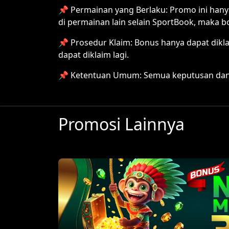
📌 Permainan yang Berlaku: Promo ini hany
di permainan lain selain SportBook, maka 
📌 Prosedur Klaim: Bonus hanya dapat dikla
dapat diklaim lagi.
📌 Ketentuan Umum: Semua keputusan dan k
Promosi Lainnya