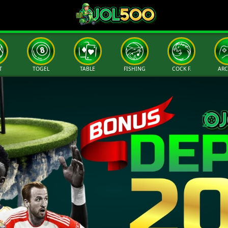
T
TOGEL
TABLE
FISHING
COCK F.
AR