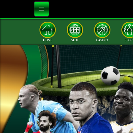
HOME
SLOT
CASINO
SPOR