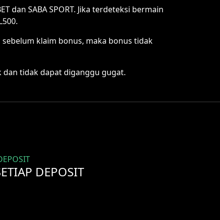
T dan SABA SPORT. Jika terdeteksi bermain
L500.
an sebelum klaim bonus, maka bonus tidak
 dan tidak dapat diganggu gugat.
ETIAP DEPOSIT