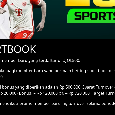
RTBOOK
 member baru yang terdaftar di OJOL500.
laku bagi member baru yang bermain betting sportbook de
0.
onus yang diberikan adalah Rp 500.000. Syarat Turnover (T
 20.000 (Bonus) = Rp 120.000 x 6 = Rp 720.000 (Target Turn
ngikuti promo member baru ini, turnover selama periode