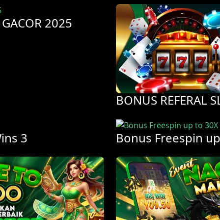
 GACOR 2025
BONUS REFERAL S
ins 3
Bonus Freespin up