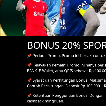
BONUS 20% SPO
📌 Periode Promo: Promo ini berlaku untuk
📌 Kelayakan Pemain: Promo ini hanya ber
BANK, E-Wallet, atau QRIS sebesar Rp 100.00
📌 Syarat dan Perhitungan Bonus: Maksimal b
Contoh Perhitungan: Deposit Rp 100.000 + Rp
📌 Ketentuan Penggunaan Bonus: Dengan me
cashback mingguan.