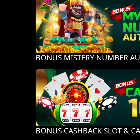
BONUS MISTERY NUMBER A
BONUS CASHBACK SLOT & C