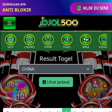
DOWNLOAD APK
KLIK DI SINI
ANTI BLOKIR
SLOT
CASINO
SPORT
TOGEL
TABLE
FISHING
Result Togel
Lihat Jadwal