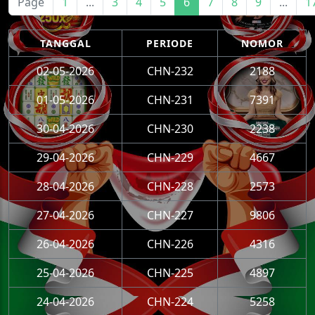
Page
1
...
3
4
5
6
7
8
9
...
1
TANGGAL
PERIODE
NOMOR
02-05-2026
CHN-232
2188
01-05-2026
CHN-231
7391
30-04-2026
CHN-230
2238
29-04-2026
CHN-229
4667
28-04-2026
CHN-228
2573
27-04-2026
CHN-227
9806
26-04-2026
CHN-226
4316
25-04-2026
CHN-225
4897
24-04-2026
CHN-224
5258