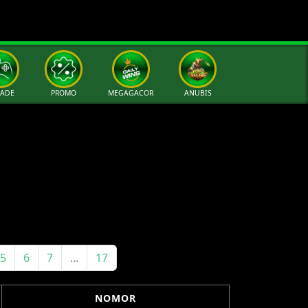
CADE
PROMO
MEGAGACOR
ANUBIS
5
6
7
...
17
NOMOR