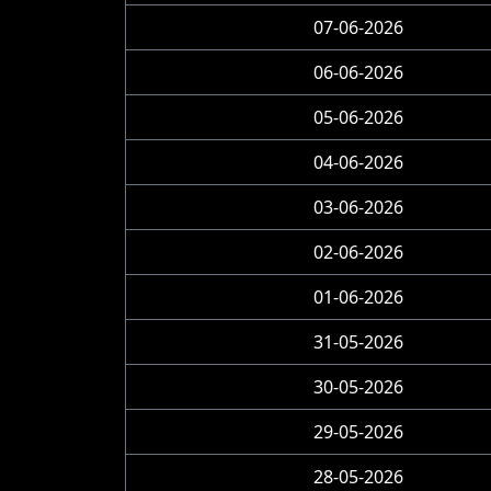
07-06-2026
06-06-2026
05-06-2026
04-06-2026
03-06-2026
02-06-2026
01-06-2026
31-05-2026
30-05-2026
29-05-2026
28-05-2026