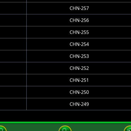
CHN-257
CHN-256
CHN-255
CHN-254
CHN-253
CHN-252
CHN-251
CHN-250
CHN-249