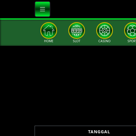
HOME
SLOT
CASINO
SPOR
TANGGAL