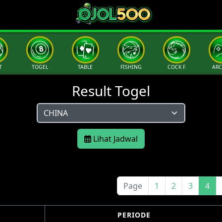
T
TOGEL
TABLE
FISHING
COCK F.
AR
Result Togel
Lihat Jadwal
Page
1
2
3
4
PERIODE