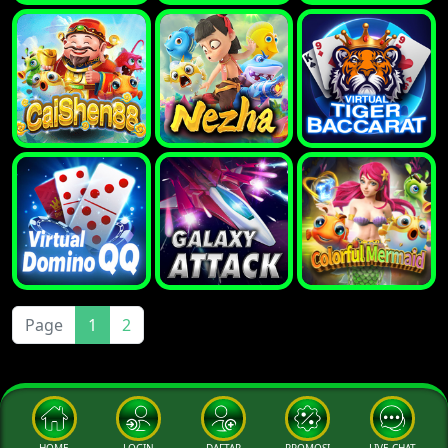
Page
1
2