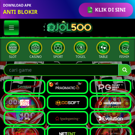
DOWNLOAD APK
KLIK DI SINI
ANTI BLOKIR
SLOT
CASINO
SPORT
TOGEL
TABLE
FISHING
Semua