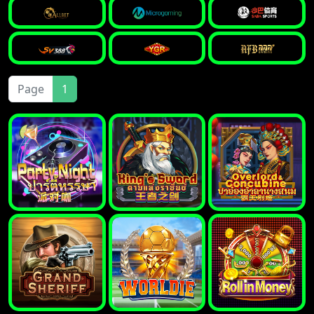
Page
1