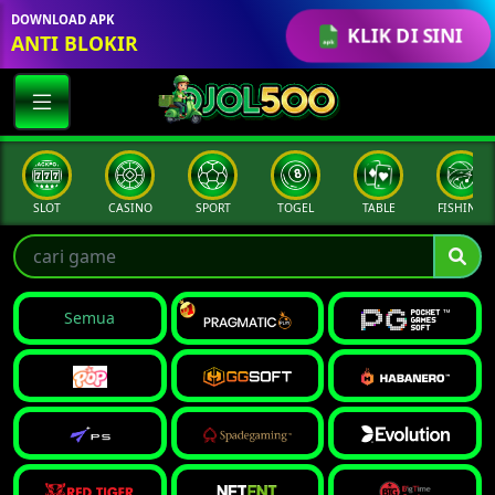
DOWNLOAD APK
KLIK DI SINI
ANTI BLOKIR
SLOT
CASINO
SPORT
TOGEL
TABLE
FISHING
Semua