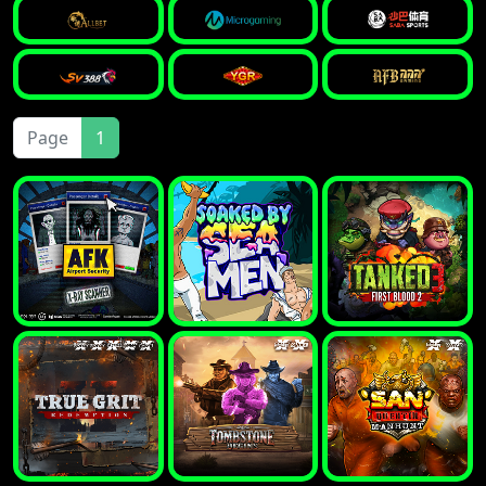
Page
1