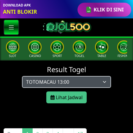
DOWNLOAD APK
KLIK DI SINI
ANTI BLOKIR
SLOT
CASINO
SPORT
TOGEL
TABLE
FISHING
Result Togel
Lihat Jadwal