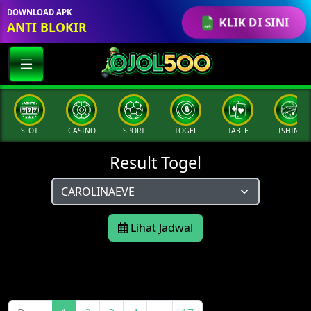
DOWNLOAD APK
KLIK DI SINI
ANTI BLOKIR
SLOT
CASINO
SPORT
TOGEL
TABLE
FISHING
Result Togel
Lihat Jadwal