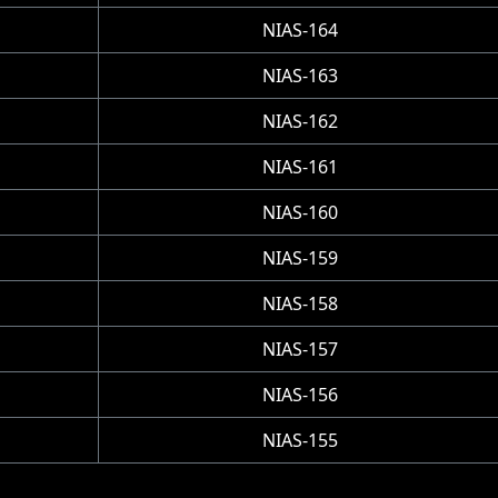
NIAS-164
NIAS-163
NIAS-162
NIAS-161
NIAS-160
NIAS-159
NIAS-158
NIAS-157
NIAS-156
NIAS-155