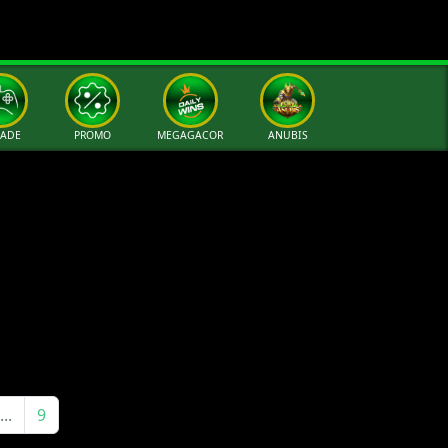
CADE
PROMO
MEGAGACOR
ANUBIS
...
9