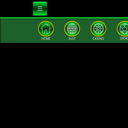
HOME
SLOT
CASINO
SPOR