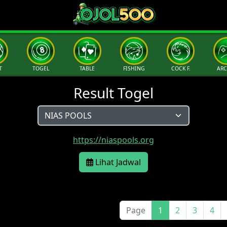
T
TOGEL
TABLE
FISHING
COCK F.
AR
Result Togel
https://niaspools.org
Lihat Jadwal
Page
1
2
3
4