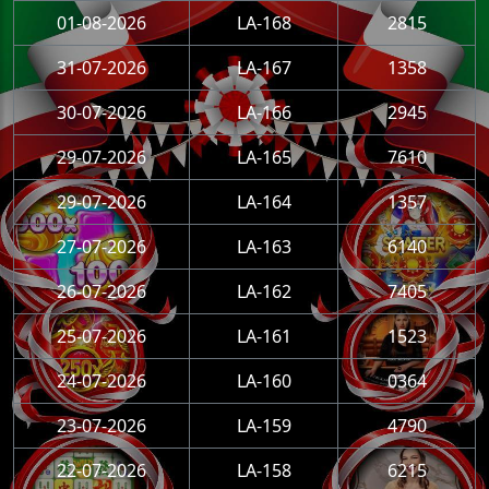
01-08-2026
LA-168
2815
31-07-2026
LA-167
1358
30-07-2026
LA-166
2945
29-07-2026
LA-165
7610
29-07-2026
LA-164
1357
27-07-2026
LA-163
6140
26-07-2026
LA-162
7405
25-07-2026
LA-161
1523
24-07-2026
LA-160
0364
23-07-2026
LA-159
4790
22-07-2026
LA-158
6215