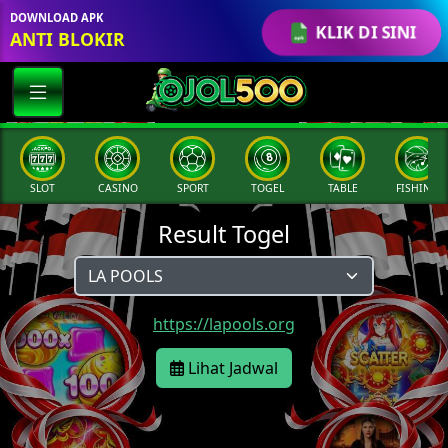
DOWNLOAD APK
KLIK DI SINI
ANTI BLOKIR
SLOT
CASINO
SPORT
TOGEL
TABLE
FISHING
Result Togel
https://lapools.org
Lihat Jadwal