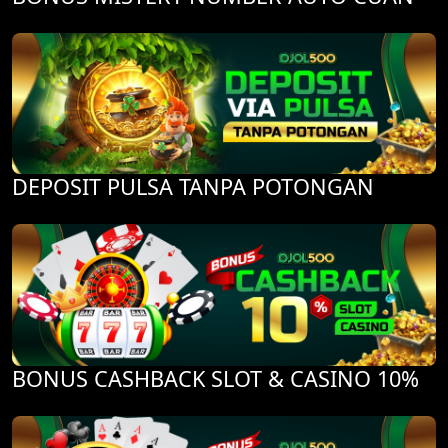
DEPOSIT PULSA TANPA POTONGAN
BONUS CASHBACK SLOT & CASINO 10%