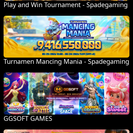
Play and Win Tournament - Spadegaming
Turnamen Mancing Mania - Spadegaming
GGSOFT GAMES