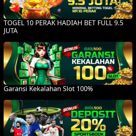
TOGEL 10 PERAK HADIAH BET FULL 9.5
JUTA
Garansi Kekalahan Slot 100%