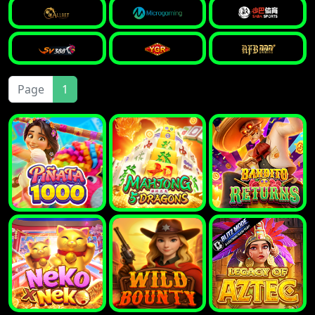
Page
1