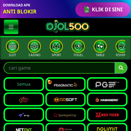
DOWNLOAD APK
KLIK DI SINI
ANTI BLOKIR
SLOT
CASINO
SPORT
TOGEL
TABLE
FISHING
Semua