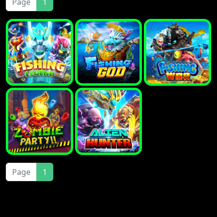
Page
1
Page
1