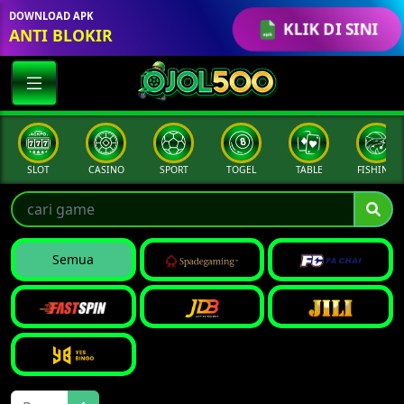
DOWNLOAD APK
KLIK DI SINI
ANTI BLOKIR
SLOT
CASINO
SPORT
TOGEL
TABLE
FISHING
Semua