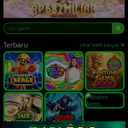
Terbaru
Lihat lebih banyak