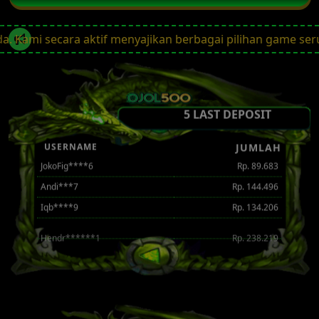
menyajikan berbagai pilihan game seru dalam versi mobil
5 LAST DEPOSIT
USERNAME
JUMLAH
Andi***7
Rp. 144.496
Iqb****9
Rp. 134.206
Hendr******1
Rp. 238.219
I*****99
Rp. 178.000