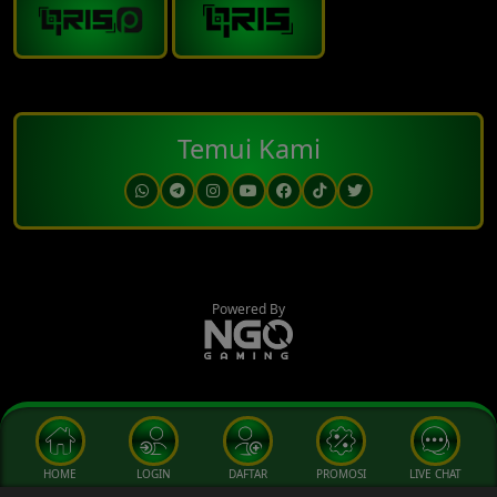
Temui Kami
Powered By
HOME
LOGIN
DAFTAR
PROMOSI
LIVE CHAT