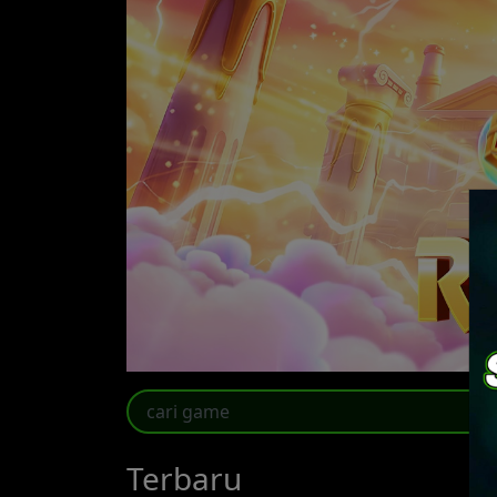
Terbaru