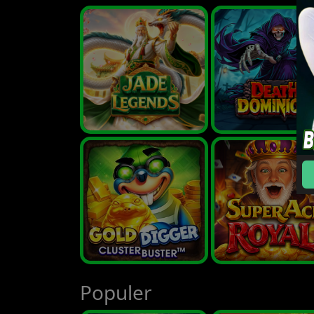
Populer