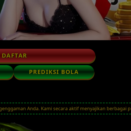
DAFTAR
PREDIKSI BOLA
menyajikan berbagai pilihan game seru dalam versi mobile