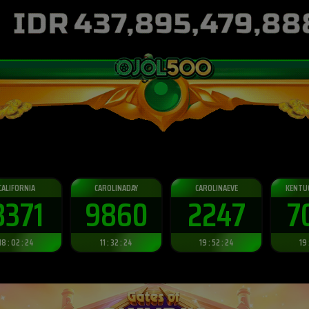
CALIFORNIA
CAROLINADAY
CAROLINAEVE
KENTUC
8371
9860
2247
7
18 : 02 : 21
11 : 32 : 21
19 : 52 : 21
19 