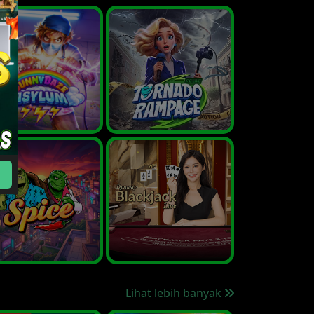
Lihat lebih banyak